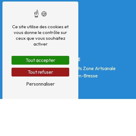
Ce site utilise des cookies et
vous donne le contrôle sur
ceux que vous souhaitez
activer
ADRESSE
Tout accepter
325 impasse des Treize Vents Zone Artsanale
Tout refuser
01340 Montrevel-en-Bresse
Personnaliser
TÉLÉPHONES
04 74 30 81 40
06 18 07 15 32