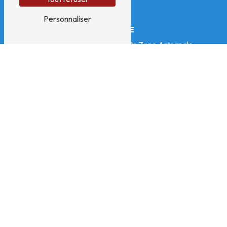
Personnaliser
ADRESSE
325 impasse des Treize Vents Zone Artsanale
01340 Montrevel-en-Bresse
TÉLÉPHONES
04 74 30 81 40
06 18 07 15 32
E-MAIL