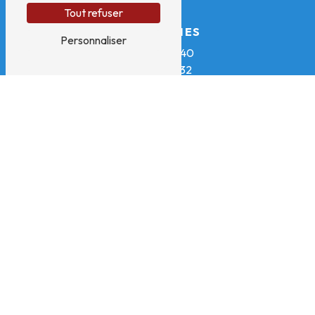
Tout refuser
TÉLÉPHONES
Personnaliser
04 74 30 81 40
06 18 07 15 32
E-MAIL
aeespace@gmail.com
N'hésitez pas à nous
contacter